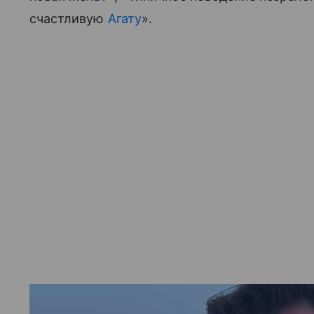
счастливую
Агату
».