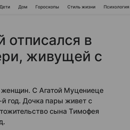
 Дети
Дом
Гороскопы
Стиль жизни
Психология
 отписался в
ери, живущей с
ух женщин. С Агатой Муцениеце
-й год. Дочка пары живет с
естожительство сына Тимофея
д.