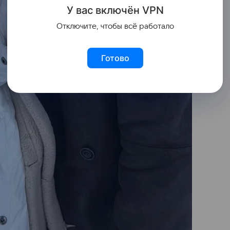
У вас включ
ён
V
P
N
Отключите, чтобы всё работало
Готово