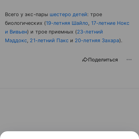
Всего у экс-пары
шестеро детей
: трое
биологических (
19-летняя Шайло
,
17-летние Нокс
и Вивьен
) и трое приемных (
23-летний
Мэддокс
,
21-летний Пакс
и
20
-летняя Захара
).
Поделиться