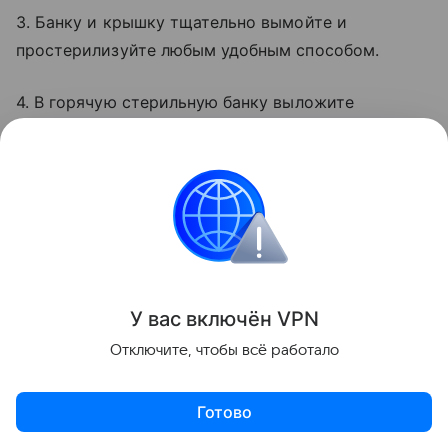
3. Банку и крышку тщательно вымойте и
простерилизуйте любым удобным способом.
4. В горячую стерильную банку выложите
клубнику и клюкву.
У вас включ
ён
V
P
N
Отключите, чтобы всё работало
Готово