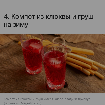
4. Компот из клюквы и груш
на зиму
Компот из клюквы и груш имеет кисло-сладкий привкус.
источник:
Magnific.com