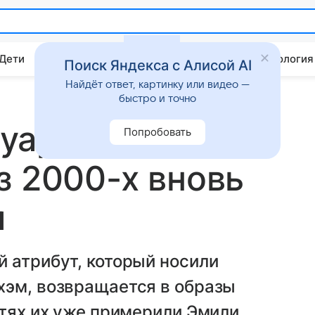
 Дети
Дом
Гороскопы
Стиль жизни
Психология
Поиск Яндекса с Алисой AI
Найдёт ответ, картинку или видео —
быстро и точно
уар
Попробовать
з 2000-х вновь
м
 атрибут, который носили
хэм, возвращается в образы
етях их уже примерили Эмили