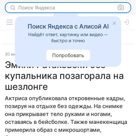
Поиск Яндекса
Поиск Яндекса с Алисой AI
Найдёт ответ, картинку или видео —
быстро и точно
30 июля 2025
Lenta.Ru
Светская жизнь
Попробовать
Эмили Ратаковски без
купальника позагорала на
шезлонге
Актриса опубликовала откровенные кадры,
позируя на отдыхе без одежды. На снимке
она прикрывает тело руками и ногами,
оставаясь в бейсболке. Также манекенщица
примерила образ с микрошортами,