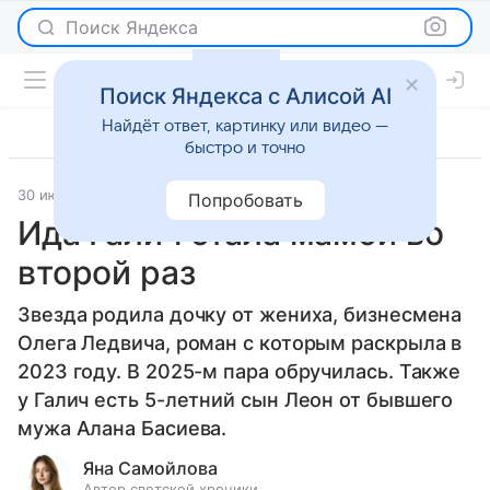
Поиск Яндекса
Поиск Яндекса с Алисой AI
Найдёт ответ, картинку или видео —
быстро и точно
30 июля 2025
Светская жизнь
Попробовать
Ида Галич стала мамой во
второй раз
Звезда родила дочку от жениха, бизнесмена
Олега Ледвича, роман с которым раскрыла в
2023 году. В 2025-м пара обручилась. Также
у Галич есть 5-летний сын Леон от бывшего
мужа Алана Басиева.
Яна Самойлова
Автор светской хроники