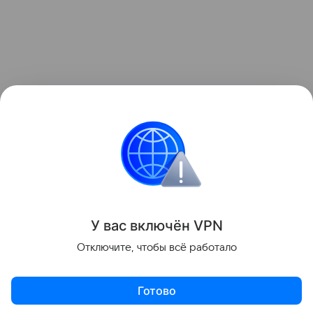
У вас включ
ён
V
P
N
Отключите, чтобы всё работало
Готово