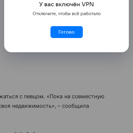
У вас включ
ён
V
P
N
Отключите, чтобы всё работало
Готово
зжаться с певцом. «Пока на совместную
ь своя недвижимость», – сообщила