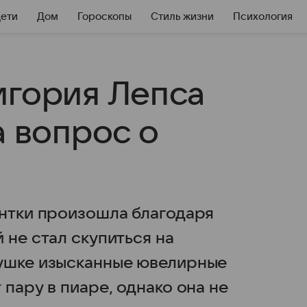
Дети
Дом
Гороскопы
Стиль жизни
Психология
игория Лепса
а вопрос о
м
ентки произошла благодаря
 не стал скупиться на
вушке изысканные ювелирные
 пару в пиаре, однако она не