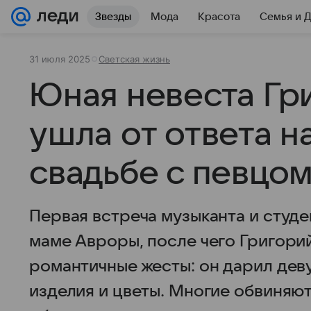
Звезды
Мода
Красота
Семья и 
31 июля 2025
Светская жизнь
Юная невеста Гр
ушла от ответа н
свадьбе с певцо
Первая встреча музыканта и студ
маме Авроры, после чего Григорий
романтичные жесты: он дарил де
изделия и цветы. Многие обвиняют