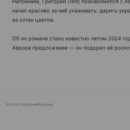
Напомним, Григорий Лепс познакомился с Ав
начал красиво за ней ухаживать: дарить ук
из сотен цветов.
Об их романе стало известно летом 2024 го
Авроре предложение — он подарил ей роско
Mail.Ru
О компании
Реклама