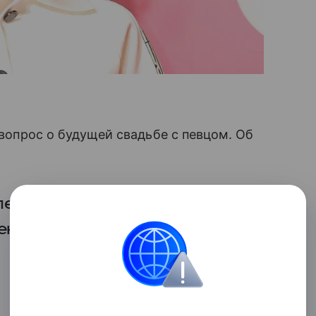
 вопрос о будущей свадьбе с певцом. Об
ения по статусу пока нет и это
екрет для всех.