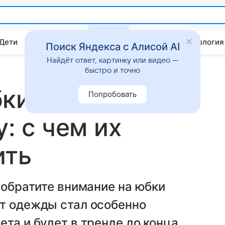
 Дети
Дом
Гороскопы
Стиль жизни
Психология
Поиск Яндекса с Алисой AI
Найдёт ответ, картинку или видео —
быстро и точно
ки миди в
Попробовать
у: с чем их
ить
 обратите внимание на юбки
ет одежды стал особенно
та и будет в тренде до конца