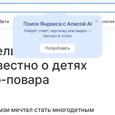
 Дети
Дом
Гороскопы
Стиль жизни
Психология
Поиск Яндекса с Алисой AI
Найдёт ответ, картинку или видео —
быстро и точно
еликого
Попробовать
вестно о детях
ф-повара
мзи мечтал стать многодетным