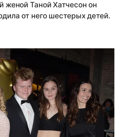
ей женой Таной Хатчесон он
родила от него шестерых детей.