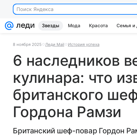
Поиск Яндекса
Звезды
Мода
Красота
Семья и
8 ноября 2025
Леди Mail
История успеха
6 наследников в
кулинара: что из
британского ше
Гордона Рамзи
Британский шеф-повар Гордон Ра