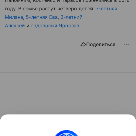
Напомним, Костенко и Тарасов поженились в 2018
году. В семье растут четверо детей:
7-летняя
Милана
,
5-летняя Ева
,
3-летний
Алексей
и
годовалый Ярослав
.
Поделиться