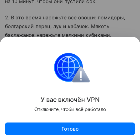
на 10 минут, чтобы они пустили сок.
2. В это время нарежьте все овощи: помидоры,
болгарский перец, лук и кабачок. Мякоть
баклажанов нарежьте мелкими кубиками.
3. На сковороде с оливковым маслом обжарьте
лук.
4. Добавьте кабачок, помидоры, баклажанную
мякоть и болгарский перец. Посолите, поперчите
и добавьте итальянские травы. Тушите все до
У вас включ
ён
V
P
N
мягкости овощей, добавив измельченный чеснок в
Отключите, чтобы всё работало
конце.
5. Наполните баклажанные лодочки овощной
Готово
начинкой и выложите их в мультиварку.