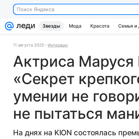
Поиск Яндекса
Звезды
Мода
Красота
Семья и
11 августа 2025
Интервью
Актриса Маруся 
«Секрет крепког
умении не говор
не пытаться ман
На днях на KION состоялась прем