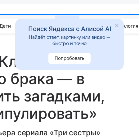
 Дети
Дом
Гороскопы
Стиль жизни
Психология
Поиск Яндекса с Алисой AI
Найдёт ответ, картинку или видео —
быстро и точно
Климова:
Попробовать
о брака — в
ить загадками,
ипулировать»
ьера сериала «Три сестры»