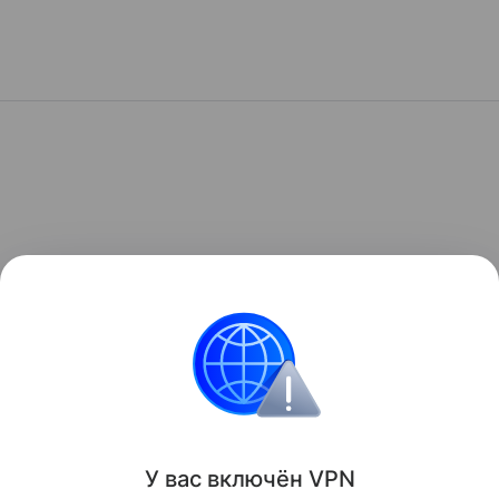
У вас включ
ён
V
P
N