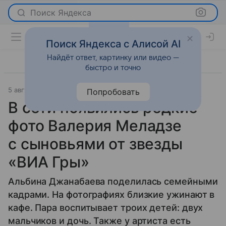
Поиск Яндекса
Поиск Яндекса с Алисой AI
Найдёт ответ, картинку или видео —
быстро и точно
5 августа 2025
Газета.Ру
Светская жизнь
Попробовать
В сети появились редкие
фото Валерия Меладзе
с сыновьями от звезды
«ВИА Гры»
Альбина Джанабаева поделилась семейными
кадрами. На фотографиях близкие ужинают в
кафе. Пара воспитывает троих детей: двух
мальчиков и дочь. Также у артиста есть