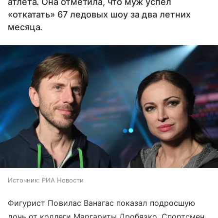
атлета. Она отметила, что муж успел
«откатать» 67 ледовых шоу за два летних
месяца.
Источник:
РИА Новости
Фигурист Повилас Ванагас показал подросшую
дочь от коллеги Маргариты Дробязко. Спортсмен