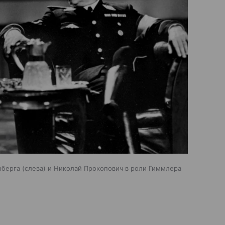
берга (слева) и Николай Прокопович в роли Гиммлера