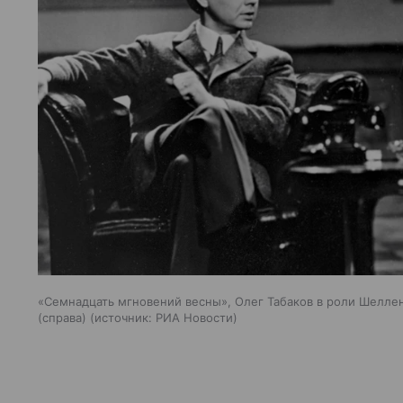
«Семнадцать мгновений весны», Олег Табаков в роли Шеллен
(справа)
источник:
РИА Новости