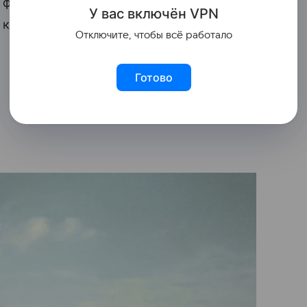
фильм «Война и мир» 1965 года,
У вас включ
ён
V
P
N
который снял Сергей Бондарчук.
Отключите, чтобы всё работало
Готово