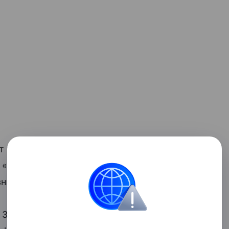
т народного артиста СССР заняла
«Москва слезам не верит». Там Олег
ника главной героини.
Замкнул тройку лучших эпический