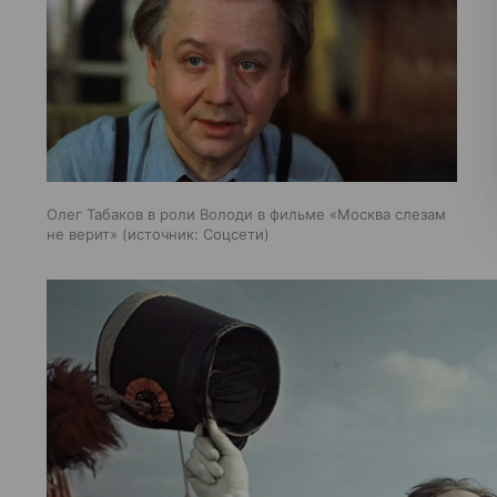
Олег Табаков в роли Володи в фильме «Москва слезам
не верит»
источник:
Соцсети