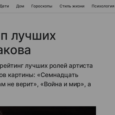
 Дети
Дом
Гороскопы
Стиль жизни
Психология
оп лучших
акова
рейтинг лучших ролей артиста
ров картины: «Семнадцать
 не верит», «Война и мир», а