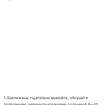
1. Баклажаны тщательно вымойте, обсушите
полотенцем, нарежьте кружками толщиной 8—10