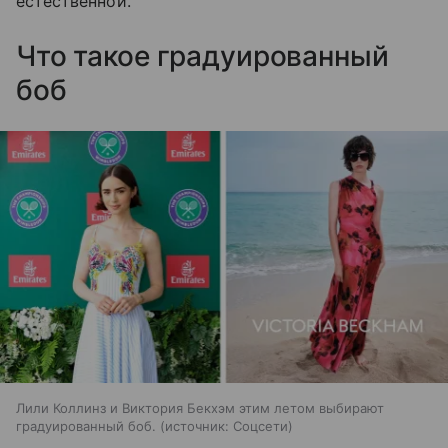
естественной.
Что такое градуированный
боб
Лили Коллинз и Виктория Бекхэм этим летом выбирают
градуированный боб.
источник:
Соцсети