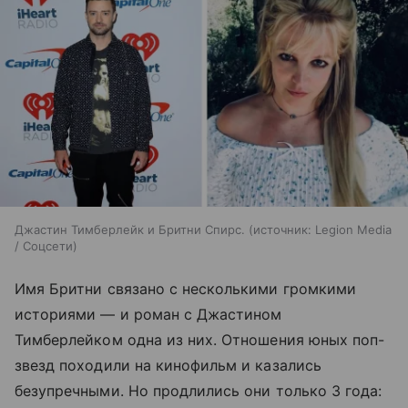
Джастин Тимберлейк и Бритни Спирс.
источник:
Legion Media
/ Соцсети
Имя Бритни связано с несколькими громкими
историями — и роман с Джастином
Тимберлейком одна из них. Отношения юных поп-
звезд походили на кинофильм и казались
безупречными. Но продлились они только 3 года: