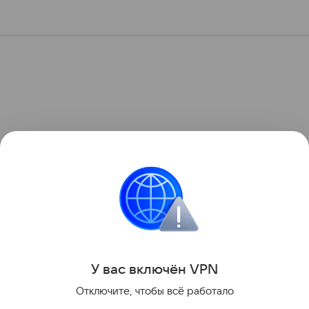
У вас включ
ён
V
P
N
Отключите, чтобы всё работало