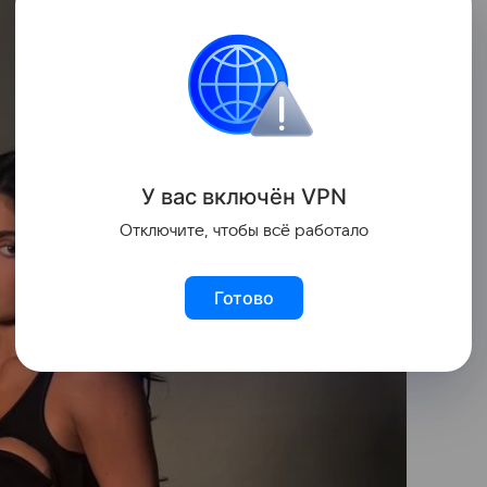
У вас включ
ён
V
P
N
Отключите, чтобы всё работало
Готово