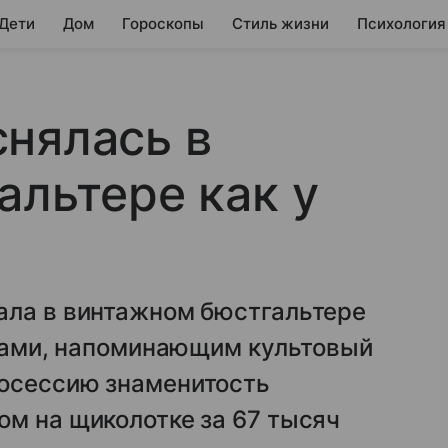
 Дети
Дом
Гороскопы
Стиль жизни
Психология
нялась в
альтере как у
ала в винтажном бюстгальтере
шками, напоминающим культовый
осессию знаменитость
м на щиколотке за 67 тысяч