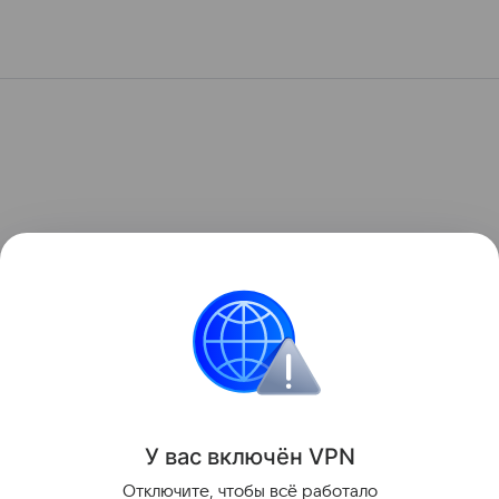
У вас включ
ён
V
P
N
Отключите, чтобы всё работало