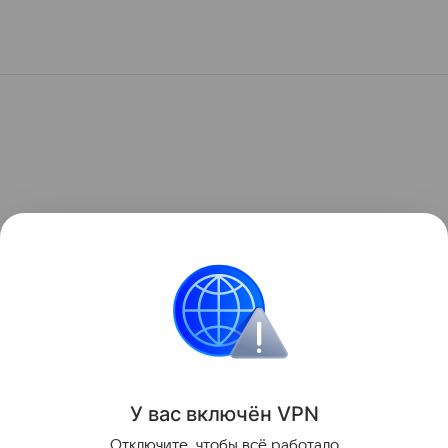
У вас включ
ён
V
P
N
Отключите, чтобы всё работало