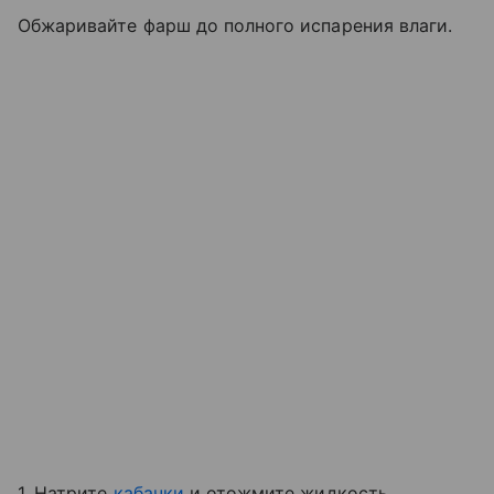
Обжаривайте фарш до полного испарения влаги.
1. Натрите
кабачки
и отожмите жидкость.