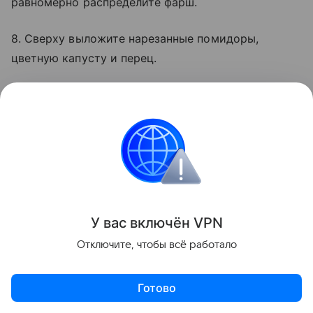
равномерно распределите фарш.
8. Сверху выложите нарезанные помидоры,
цветную капусту и перец.
9. Посыпьте тертым сыром, накройте крышкой и
готовьте еще около пяти минут до того момента,
как сыр расплавится.
6. Пицца с сыром из кабачков
в мультиварке
У вас включ
ён
V
P
N
Отключите, чтобы всё работало
Готово