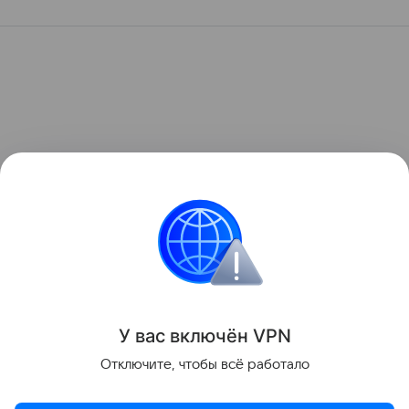
У вас включ
ён
V
P
N
Отключите, чтобы всё работало