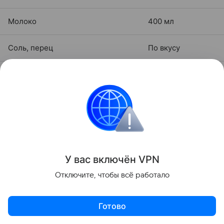
Молоко
400 мл
Соль, перец
По вкусу
Растительное масло
Для жарки
Пошаговый рецепт
приготовления
Вы можете взять любое растительное
масло для
У вас включ
ён
V
P
N
жарки
: подсолнечное, кокосовое, масло гхи или
Отключите, чтобы всё работало
авокадо.
1. Вымойте и очистите лук. Мелко нарежьте
Готово
кубиками и обжарьте на масле.