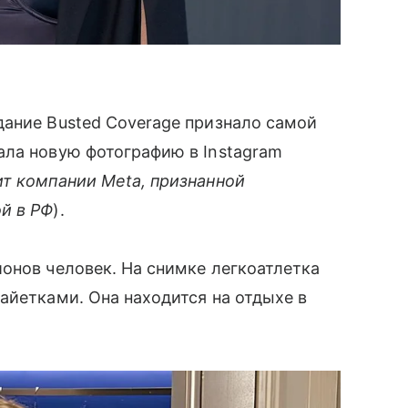
дание Busted Coveragе признало самой
ала новую фотографию в Instagram
т компании Meta, признанной
й в РФ
).
онов человек. На снимке легкоатлетка
айетками. Она находится на отдыхе в