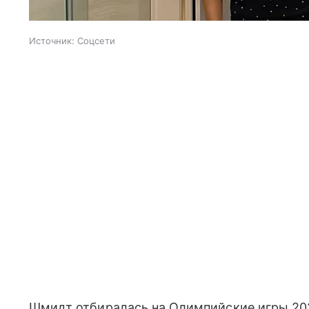
Источник:
Соцсети
Шмидт отбиралась на Олимпийские игры 202