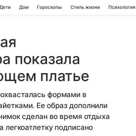
 Дети
Дом
Гороскопы
Стиль жизни
Психология
ая
а показала
ющем платье
похвасталась формами в
айетками. Ее образ дополнили
Снимок сделан во время отдыха
на легкоатлетку подписано