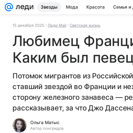
Звезды
Мода
Красота
Семья и
15 декабря 2025
Леди Mail
Светская жизнь
Любимец Франци
Каким был певе
Потомок мигрантов из Российско
ставший звездой во Франции и н
сторону железного занавеса — ре
рассказывает, за что Джо Дассен
Ольга Матыс
Автор лонгридов