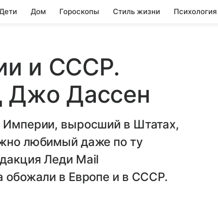
 Дети
Дом
Гороскопы
Стиль жизни
Психология
и и СССР.
ц Джо Дассен
й Империи, выросший в Штатах,
ежно любимый даже по ту
дакция Леди Mail
а обожали в Европе и в СССР.