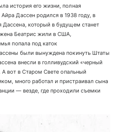
ла история его жизни, полная
Айра Дассен родился в 1938 году, в
 Дассена, который в будущем станет
жена Беатрис жили в США,
емья попала под каток
Дассены были вынуждена покинуть Штаты
ассена внесли в голливудский «черный
. А вот в Старом Свете опальный
яком, много работал и пристраивал сына
анции — везде, где проходили съемки