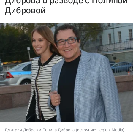
Диброва о разводе с Полиной
Дибровой
Дмитрий Дибров и Полина Диброва
источник:
Legion-Media