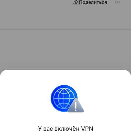
Поделиться
У вас включ
ён
V
P
N