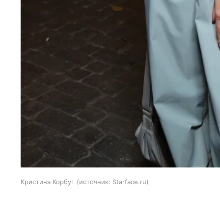
Кристина Корбут
источник:
Starface.ru