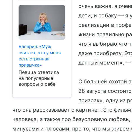
очень важна, я очен
дети, и собаку — я 
реализации в профе
жизни правильно рас
что я выбираю что-т
Валерия: «Муж
считает, что у меня
даже приобрету. Это
есть странная
данный момент», — 
привычка»
Певица ответила
на популярные
С большей охотой ак
вопросы о себе
28 августа состоит
призрак», одну из р
что она рассказывает о картине: «Это фильм
человека, а также про безусловную любовь,
минусами и плюсами, про то, что мы живем 