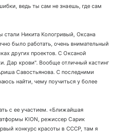
ибки, ведь ты сам не знаешь, где сам
 стали Никита Кологривый, Оксана
ично было работать, очень внимательный
ках других проектов. С Оксаной
и. Дар крови". Вообще отличный кастинг
Ариша Савостьянова. С последними
раюсь найти, чему поучиться у более
ать с ее участием. «Ближайшая
латформы KION, режиссер Сарик
ервый конкурс красоты в СССР, там я