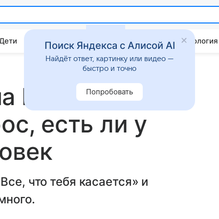
 Дети
Дом
Гороскопы
Стиль жизни
Психология
Поиск Яндекса с Алисой AI
Найдёт ответ, картинку или видео —
быстро и точно
а Корбут
Попробовать
ос, есть ли у
овек
се, что тебя касается» и
много.