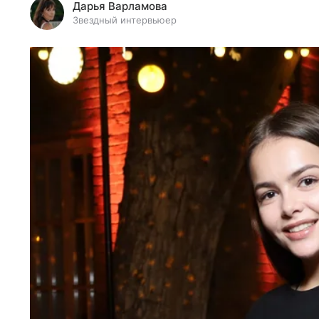
Дарья Варламова
Звездный интервьюер