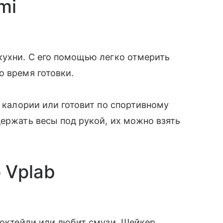
mi
кухни. С его помощью легко отмерить
о время готовки.
т калории или готовит по спортивному
держать весы под рукой, их можно взять
 Vplab
 коктейли или любит смузи. Шейкер