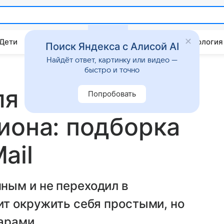
 Дети
Дом
Гороскопы
Стиль жизни
Психология
Поиск Яндекса с Алисой AI
Найдёт ответ, картинку или видео —
быстро и точно
ля ЗОЖ и
Попробовать
иона: подборка
ail
ным и не переходил в
ит окружить себя простыми, но
арами.