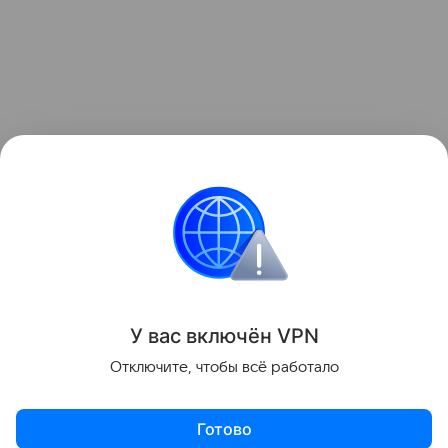
У вас включ
ён
V
P
N
Отключите, чтобы всё работало
Готово