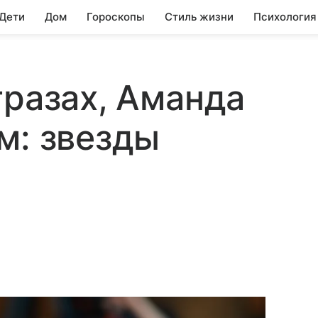
 Дети
Дом
Гороскопы
Стиль жизни
Психология
тразах, Аманда
м: звезды