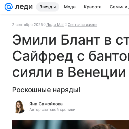
Звезды
Мода
Красота
Семья и
2 сентября 2025
Леди Mail
Светская жизнь
Эмили Блант в с
Сайфред с банто
сияли в Венеции
Роскошные наряды!
Яна Самойлова
Автор светской хроники