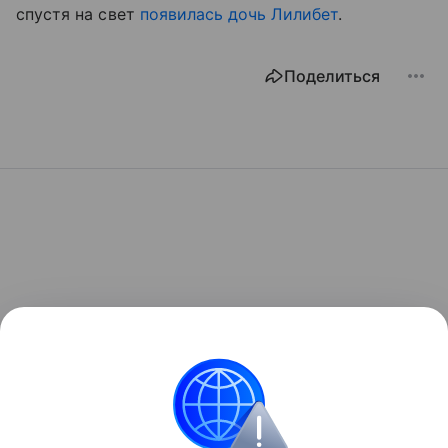
спустя на свет
появилась дочь Лилибет
.
Поделиться