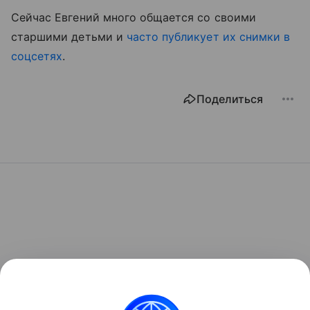
Сейчас Евгений много общается со своими
старшими детьми и
часто публикует их снимки в
соцсетях
.
Поделиться