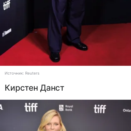
Источник:
Reuters
Кирстен Данст