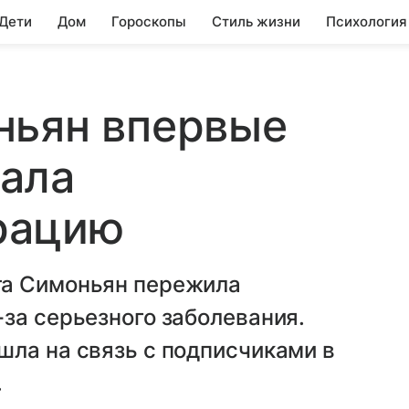
 Дети
Дом
Гороскопы
Стиль жизни
Психология
ньян впервые
ала
рацию
та Симоньян пережила
за серьезного заболевания.
шла на связь с подписчиками в
.