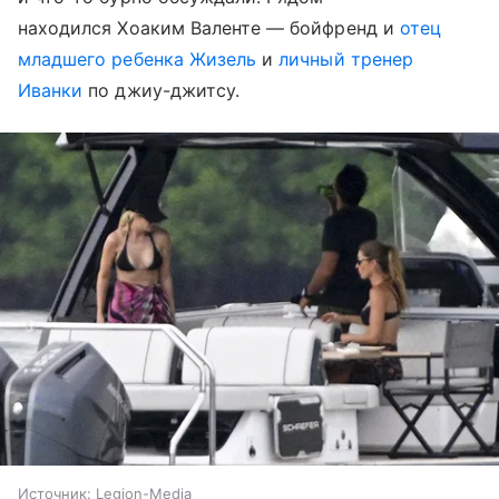
находился Хоаким Валенте ― бойфренд и
отец
младшего ребенка Жизель
и
личный тренер
Иванки
по джиу-джитсу.
Источник:
Legion-Media