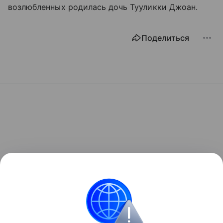
возлюбленных родилась дочь Тууликки Джоан.
Поделиться