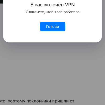
У вас включ
ён
V
P
N
Отключите, чтобы всё работало
Готово
ото, поэтому поклонники пришли от