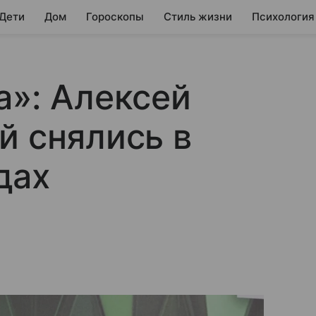
 Дети
Дом
Гороскопы
Стиль жизни
Психология
а»: Алексей
й снялись в
дах