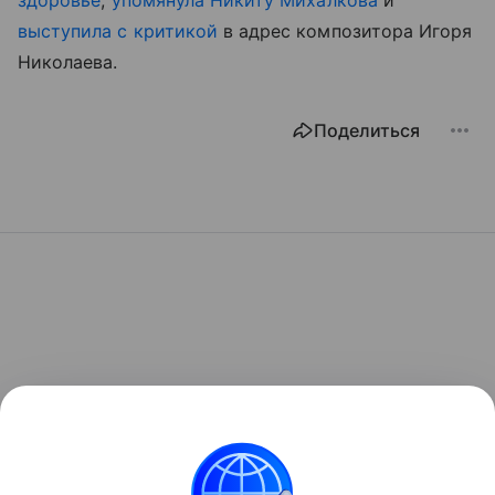
здоровье
,
упомянула Никиту Михалкова
и
выступила с критикой
в адрес композитора Игоря
Николаева.
Поделиться