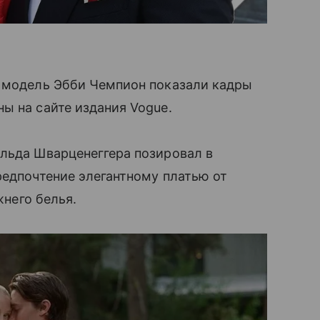
я модель Эбби Чемпион показали кадры
ы на сайте издания Vogue.
ольда Шварценеггера позировал в
редпочтение элегантному платью от
жнего белья.