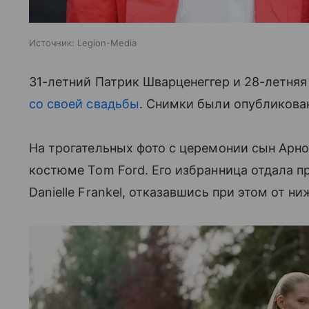
Источник:
Legion-Media
31-летний Патрик Шварценеггер и 28-летня
со своей свадьбы
. Снимки были опубликован
На трогательных фото с церемонии сын Арн
костюме Tom Ford. Его избранница отдала п
Danielle Frankel, отказавшись при этом от ни