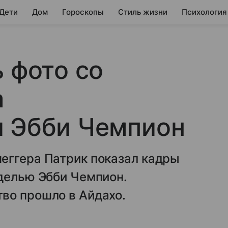
 Дети
Дом
Гороскопы
Стиль жизни
Психология
ь фото со
а
и Эбби Чемпион
еггера Патрик показал кадры
оделью Эбби Чемпион.
во прошло в Айдахо.