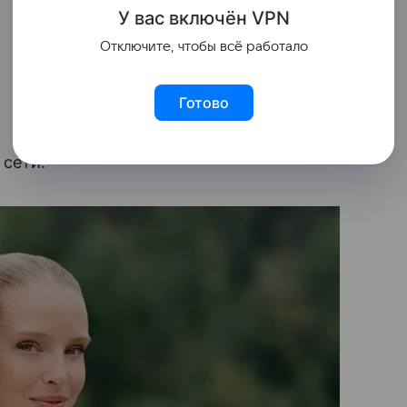
У вас включ
ён
V
P
N
Отключите, чтобы всё работало
Готово
 сети.