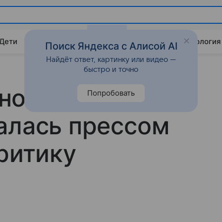
 Дети
Дом
Гороскопы
Стиль жизни
Психология
Поиск Яндекса с Алисой AI
Найдёт ответ, картинку или видео —
быстро и точно
но»: Лили
Попробовать
алась прессом
критику