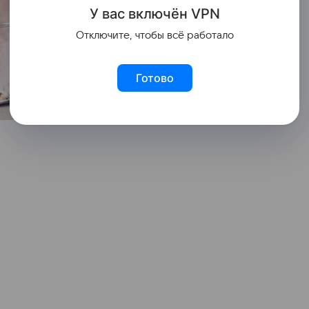
У вас включ
ён
V
P
N
Отключите, чтобы всё работало
Готово