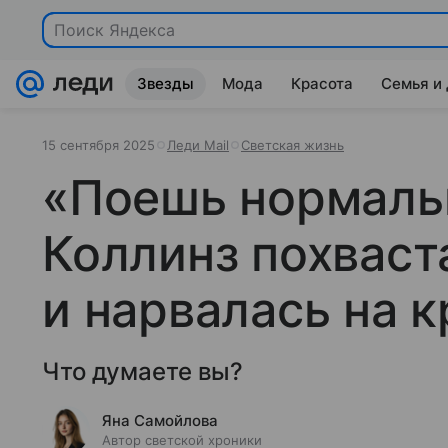
Поиск Яндекса
Звезды
Мода
Красота
Семья и
15 сентября 2025
Леди Mail
Светская жизнь
«Поешь нормаль
Коллинз похваст
и нарвалась на 
Что думаете вы?
Яна Самойлова
Автор светской хроники