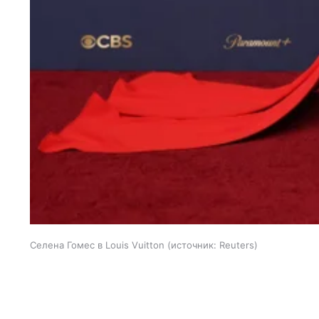
Селена Гомес в Louis Vuitton
источник:
Reuters