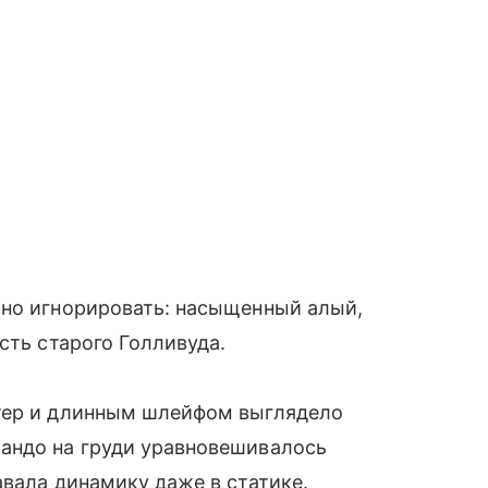
жно игнорировать: насыщенный алый,
сть старого Голливуда.
лтер и длинным шлейфом выглядело
андо на груди уравновешивалось
авала динамику даже в статике.