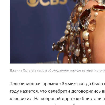
Дженна Ортега в самом обсуждаемом наряде вечера
источн
Телевизионная премия «Эмми» всегда была 
году кажется, что селебрити договорились 
классики». На ковровой дорожке блистали 