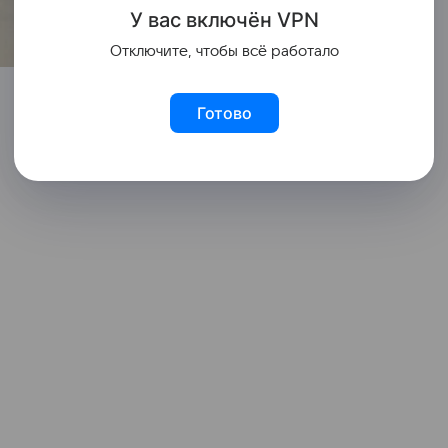
У вас включ
ён
V
P
N
Отключите, чтобы всё работало
Готово