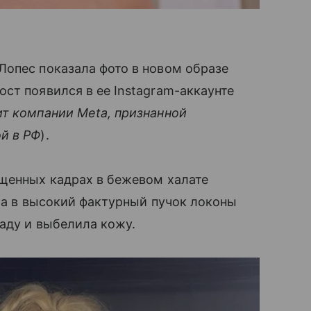
Лопес показала фото в новом образе
ст появился в ее Instagram-аккаунте
т компании Meta, признанной
й в РФ
).
ещенных кадрах в бежевом халате
ила в высокий фактурный пучок локоны
маду и выбелила кожу.