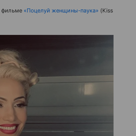
 в фильме
«Поцелуй женщины-паука»
(Kiss