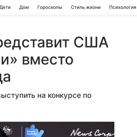
 Дети
Дом
Гороскопы
Стиль жизни
Психология
редставит США
и» вместо
да
ыступить на конкурсе по