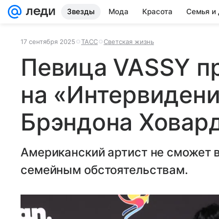
Звезды
Мода
Красота
Семья и
17 сентября 2025
ТАСС
Светская жизнь
Певица VASSY п
на «Интервидени
Брэндона Ховар
Американский артист не сможет в
семейным обстоятельствам.