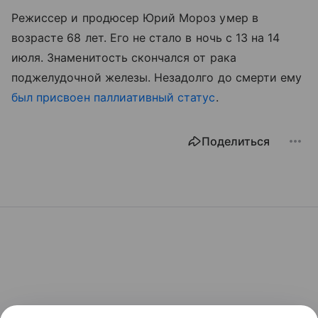
Режиссер и продюсер Юрий Мороз умер в
возрасте 68 лет. Его не стало в ночь с 13 на 14
июля. Знаменитость скончался от рака
поджелудочной железы. Незадолго до смерти ему
был присвоен паллиативный статус
.
Поделиться