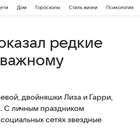
Дети
Дом
Гороскопы
Стиль жизни
Психология
оказал редкие
о важному
евой, двойняшки Лиза и Гарри,
я. С личным праздником
 социальных сетях звездные