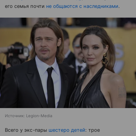
его семья почти
не общаются с наследниками
.
Источник:
Legion-Media
Всего у экс-пары
шестеро детей
: трое