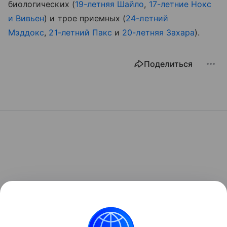
биологических (
19-летняя Шайло
,
17-летние Нокс
и Вивьен
) и трое приемных (
24-летний
Мэддокс
,
21-летний Пакс
и
20
-летняя Захара
).
Поделиться