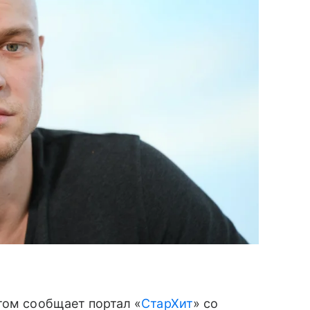
том сообщает портал «
СтарХит
» со